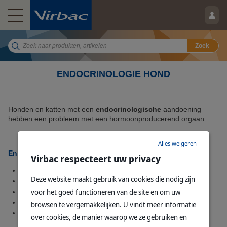
Zoek
ENDOCRINOLOGIE HOND
Honden en katten met een
endocrinologische
aandoening
hebben een probleem met een hormoonproducerend orgaan.
Alles weigeren
Enkele hormoonproducerende organen zijn
:
Virbac respecteert uw privacy
De bijnieren
Deze website maakt gebruik van cookies die nodig zijn
De hypofyse
voor het goed functioneren van de site en om uw
De schildklieren
De bijschildklieren
browsen te vergemakkelijken. U vindt meer informatie
De alvleesklier
over cookies, de manier waarop we ze gebruiken en