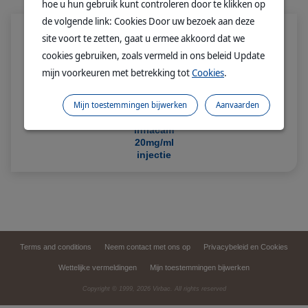
hoe u hun gebruik kunt controleren door te klikken op
de volgende link: Cookies Door uw bezoek aan deze
site voort te zetten, gaat u ermee akkoord dat we
cookies gebruiken, zoals vermeld in ons beleid Update
mijn voorkeuren met betrekking tot
Cookies
.
Mijn toestemmingen bijwerken
Aanvaarden
Inflacam
20mg/ml
injectie
Terms and conditions
Neem contact met ons op
Privacybeleid en Cookies
Wettelijke vermeldingen
Mijn toestemmingen bijwerken
Copyright © 1999,
2026
Virbac. All rights reserved