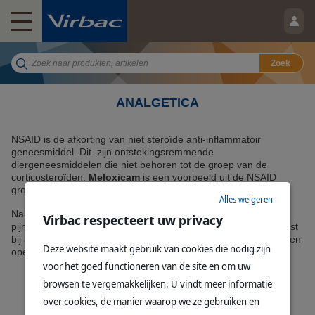
Zoek
ANALGETICA
NSAID is de afkorting van niet steroïde anti-inflammatoir
geneesmiddel. Dit zijn ontstekingsremmende
diergeneesmiddelen die niet behoren tot de groep van de
corticosteroïden.
Meloxicam
is een voorbeeld uit de NSAID
groep.
Alles weigeren
Naast ontstekingsremming hebben veel NSAID's ook een
Virbac respecteert uw privacy
pijnstillend en koortsverlagend effect. Ze worden vaak toegepast
bij acute of chronische pijn van het bewegingsapparaat of na een
Deze website maakt gebruik van cookies die nodig zijn
operatie.
voor het goed functioneren van de site en om uw
browsen te vergemakkelijken. U vindt meer informatie
ALLE PRODUCTEN
over cookies, de manier waarop we ze gebruiken en