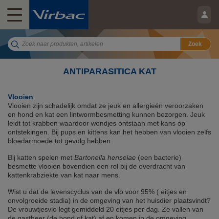
Zoek
ANTIPARASITICA KAT
Vlooien
Vlooien zijn schadelijk omdat ze jeuk en allergieën veroorzaken
en hond en kat een lintwormbesmetting kunnen bezorgen. Jeuk
leidt tot krabben waardoor wondjes ontstaan met kans op
ontstekingen. Bij pups en kittens kan het hebben van vlooien zelfs
bloedarmoede tot gevolg hebben.
Bij katten spelen met
Bartonella henselae
(een bacterie)
besmette vlooien bovendien een rol bij de overdracht van
kattenkrabziekte van kat naar mens.
Wist u dat de levenscyclus van de vlo voor 95% ( eitjes en
onvolgroeide stadia) in de omgeving van het huisdier plaatsvindt?
De vrouwtjesvlo legt gemiddeld 20 eitjes per dag. Ze vallen van
de gastheer (de hond of kat) af en komen in de omgeving