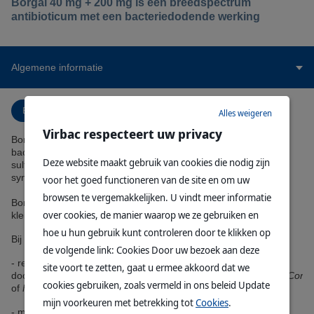
Borgal 40 mg + 200 mg is een breedspectrum
antibioticum met een bacteriedodende werking
Algemene informatie
Bijsluiter
Alles weigeren
Virbac respecteert uw privacy
Borgal 24% is een breedspectrum antibioticum met een
bactericide werking. De werkzame stoffen trimethoprim en
Deze website maakt gebruik van cookies die nodig zijn
sulfadoxine blokkeren beide op verschillende plaatsen de
synthese van het coënzym F van de bacteriën.
voor het goed functioneren van de site en om uw
browsen te vergemakkelijken. U vindt meer informatie
Borgal is in te zetten bij rund, kalf, paard, veulen, varken en
over cookies, de manier waarop we ze gebruiken en
kleine knaagdieren.
hoe u hun gebruik kunt controleren door te klikken op
Bij
runderen en kalveren
voor;
de volgende link: Cookies Door uw bezoek aan deze
- respiratoire infecties veroorzaakt
site voort te zetten, gaat u ermee akkoord dat we
door
Pasteurella
spp.,
Streptococcus
spp.,
Haemophilus
spp.,
Coryn
cookies gebruiken, zoals vermeld in ons beleid Update
of
Fusobacterium necrophorum
;
mijn voorkeuren met betrekking tot
Cookies
.
- maag- en darminfecties veroorzaakt door
Escherichia