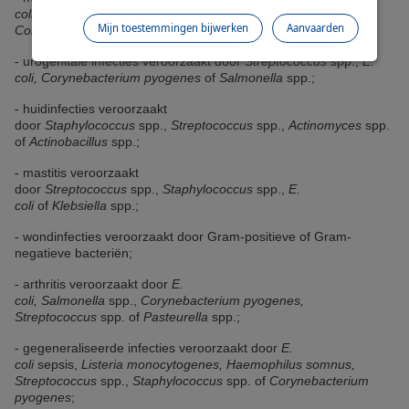
coli
of
Salmonella
spp.; - peritonitis veroorzaakt door
E. coli,
Mijn toestemmingen bijwerken
Aanvaarden
Corynebacterium pyogenes
of anaëroben;
- urogenitale infecties veroorzaakt door
Streptococcus
spp.,
E.
coli, Corynebacterium pyogenes
of
Salmonella
spp.;
- huidinfecties veroorzaakt
door
Staphylococcus
spp.,
Streptococcus
spp.,
Actinomyces
spp.
of
Actinobacillus
spp.;
- mastitis veroorzaakt
door
Streptococcus
spp.,
Staphylococcus
spp.,
E.
coli
of
Klebsiella
spp.;
- wondinfecties veroorzaakt door Gram-positieve of Gram-
negatieve bacteriën;
- arthritis veroorzaakt door
E.
coli,
Salmonella
spp.,
Corynebacterium pyogenes,
Streptococcus
spp. of
Pasteurella
spp.;
- gegeneraliseerde infecties veroorzaakt door
E.
coli
sepsis,
Listeria monocytogenes, Haemophilus somnus,
Streptococcus
spp.,
Staphylococcus
spp. of
Corynebacterium
pyogenes
;