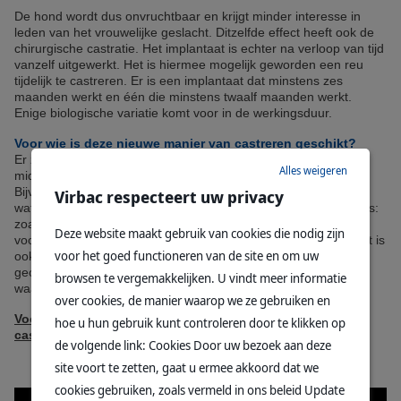
De hond wordt dus onvruchtbaar en krijgt minder interesse in
leden van het vrouwelijke geslacht. Ditzelfde effect heeft ook de
chirurgische castratie. Het implantaat is echter na verloop van tijd
vanzelf uitgewerkt. Het is hiermee mogelijk geworden een reu
tijdelijk te castreren. Er is een implantaat dat minstens zes
maanden werkt en één die minstens twaalf maanden werkt.
Enige biologische variatie komt voor in de werkingsduur.
Voor wie is deze nieuwe manier van castreren geschikt?
Er zijn verschillende situaties te bedenken waarvoor castratie
Alles weigeren
middels implantatie een geschikte toepassing kan zijn.
Bijvoorbeeld als een eigenaar -of dierenarts- eerst wil bekijken
Virbac respecteert uw privacy
wat het effect van een castratie op het probleem van de hond is:
zoals de invloed van een castratie op een chronische
Deze website maakt gebruik van cookies die nodig zijn
voorhuidontsteking of op een (seksueel) gedragsprobleem. Het is
voor het goed functioneren van de site en om uw
ook geschikt voor honden die om bepaalde redenen niet
geopereerd kunnen of mogen worden. En natuurlijk in gevallen
browsen te vergemakkelijken. U vindt meer informatie
waarbij slechts een tijdelijke onvruchtbaarheid gewenst is.
over cookies, de manier waarop we ze gebruiken en
Voor meer informatie over medische of chirurgische
hoe u hun gebruik kunt controleren door te klikken op
castratie, kijk op www.nietcastreren.nl
de volgende link: Cookies Door uw bezoek aan deze
site voort te zetten, gaat u ermee akkoord dat we
cookies gebruiken, zoals vermeld in ons beleid Update