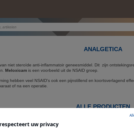
ANALGETICA
 van niet steroïde anti-inflammatoir geneesmiddel. Dit zijn ontstekin
en.
Meloxicam
is een voorbeeld uit de NSAID groep.
ing hebben veel NSAID's ook een pijnstillend en koortsverlagend effec
raat of na een operatie.
ALLE PRODUCTEN
Al
 respecteert uw privacy