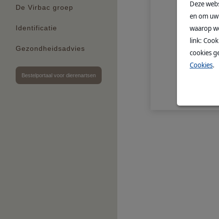
Deze webs
De Virbac groep
en om uw 
waarop we
Identificatie
link: Coo
Gezondheidsadvies
cookies g
Cookies
.
Bestelportaal voor dierenartsen