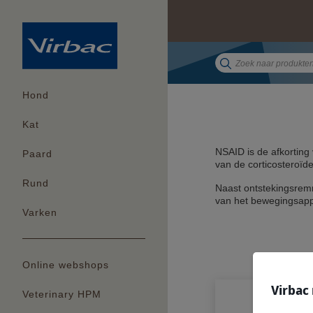
Hond
Kat
NSAID is de afkorting
Paard
van de corticosteroïd
Rund
Naast ontstekingsremm
van het bewegingsappa
Varken
Online webshops
Virbac
Veterinary HPM