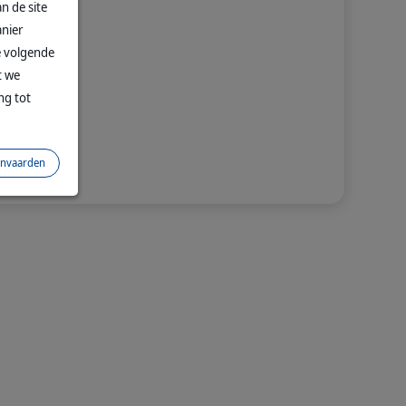
n de site
nier
e volgende
t we
ng tot
nvaarden